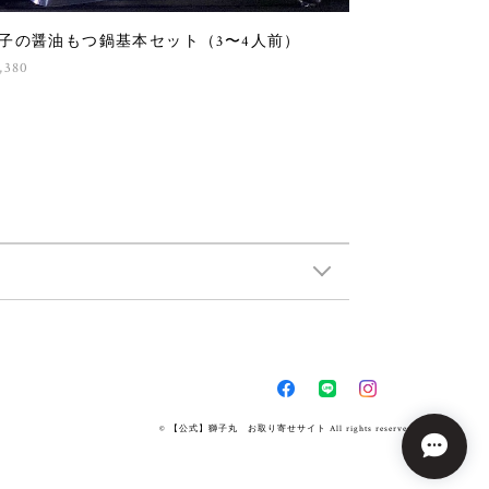
子の醤油もつ鍋基本セット（3〜4人前）
,380
© 【公式】獅子丸 お取り寄せサイト All rights reserved.