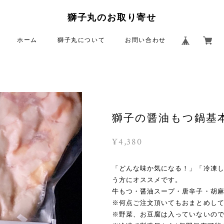
獅子丸のお取り寄せ
ホーム
獅子丸について
お問い合わせ
獅子の醤油もつ鍋基本
¥4,380
「どんな味か気になる！」「冷凍
う方にオススメです。
牛もつ・醤油スープ・唐辛子・胡
※何点ご注文頂いてもおまとめし
※野菜、お豆腐は入っていないの