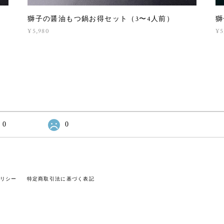
獅子の醤油もつ鍋お得セット（3〜4人前）
獅
¥5,980
¥5
0
0
リシー
特定商取引法に基づく表記