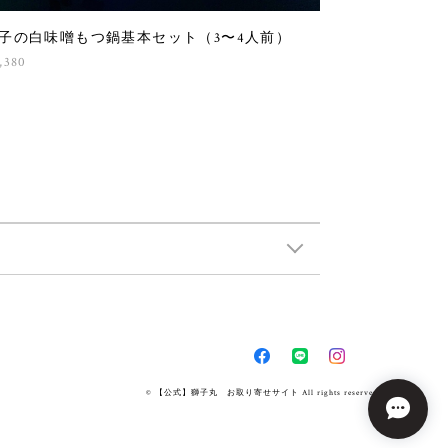
子の白味噌もつ鍋基本セット（3〜4人前）
,380
© 【公式】獅子丸 お取り寄せサイト All rights reserved.