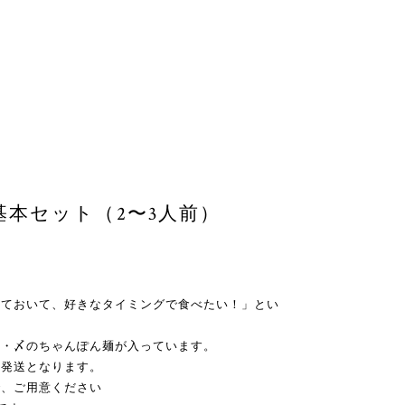
本セット（2〜3人前）
しておいて、好きなタイミングで食べたい！」とい
麻・〆のちゃんぽん麺が入っています。
て発送となります。
で、ご用意ください