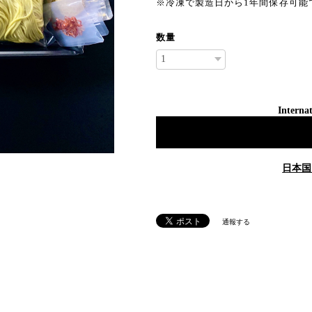
※冷凍で製造日から1年間保存可能
数量
Internat
日本国
通報する