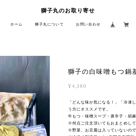
獅子丸のお取り寄せ
ホーム
獅子丸について
お問い合わせ
獅子の白味噌もつ鍋基
¥4,380
「どんな味か気になる！」「冷凍
う方にオススメです。
牛もつ・味噌スープ・唐辛子・胡
※何点ご注文頂いてもおまとめし
※野菜、お豆腐は入っていないの